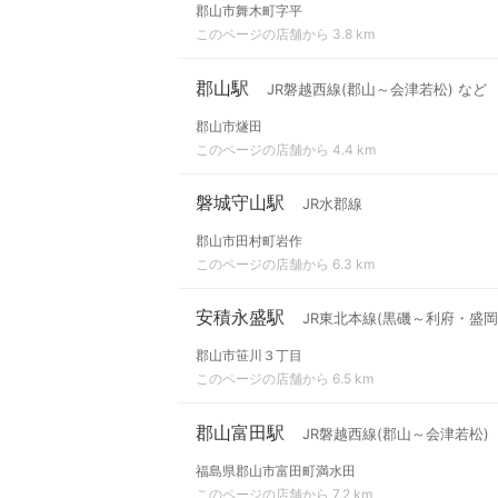
郡山市舞木町字平
このページの店舗から 3.8 km
郡山駅
JR磐越西線(郡山～会津若松) など
郡山市燧田
このページの店舗から 4.4 km
磐城守山駅
JR水郡線
郡山市田村町岩作
このページの店舗から 6.3 km
安積永盛駅
JR東北本線(黒磯～利府・盛岡
郡山市笹川３丁目
このページの店舗から 6.5 km
郡山富田駅
JR磐越西線(郡山～会津若松)
福島県郡山市富田町満水田
このページの店舗から 7.2 km