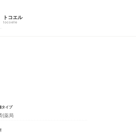
トコエル
tocoelle
舗タイプ
剤薬局
所