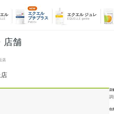
エクエル
クエル
エクエル ジュレ
プチプラス
LLE
EQUELLE gelée
Petit+
・店舗
丘店
丘店
店
調
住