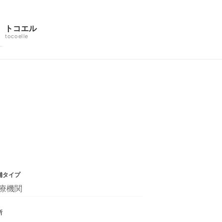
トコエル
tocoelle
舗タイプ
療機関
所