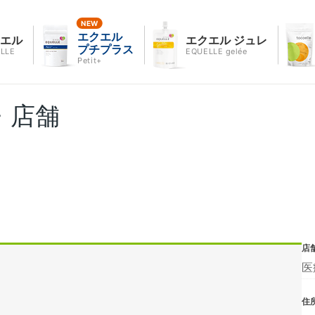
エクエル
クエル
エクエル ジュレ
プチプラス
LLE
EQUELLE gelée
Petit+
・店舗
店
医
住