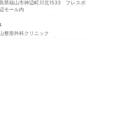
島県福山市神辺町川北1533 フレスポ
辺モール内
名
山整形外科クリニック