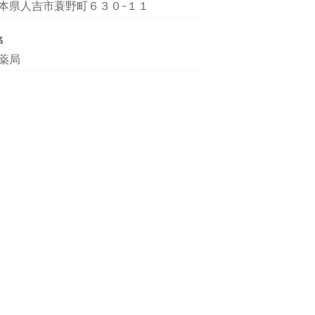
本県人吉市蓑野町６３０-１１
名
薬局