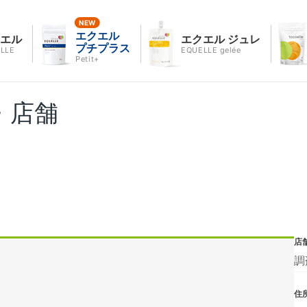
エクエル
クエル
エクエル ジュレ
プチプラス
LLE
EQUELLE gelée
Petit+
・店舗
店
調
住