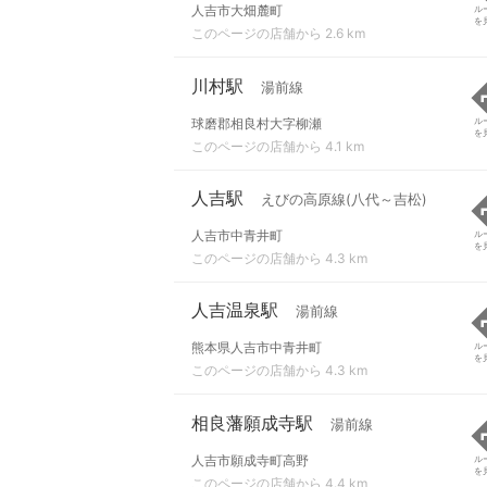
人吉市大畑麓町
ル
を
このページの店舗から 2.6 km
川村駅
湯前線
球磨郡相良村大字柳瀬
ル
を
このページの店舗から 4.1 km
人吉駅
えびの高原線(八代～吉松)
人吉市中青井町
ル
を
このページの店舗から 4.3 km
人吉温泉駅
湯前線
熊本県人吉市中青井町
ル
を
このページの店舗から 4.3 km
相良藩願成寺駅
湯前線
人吉市願成寺町高野
ル
を
このページの店舗から 4.4 km