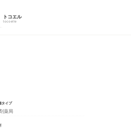
トコエル
tocoelle
舗タイプ
剤薬局
所