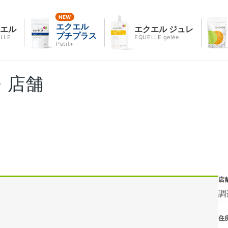
エクエル
クエル
エクエル ジュレ
プチプラス
LLE
EQUELLE gelée
Petit+
・店舗
店
調
住