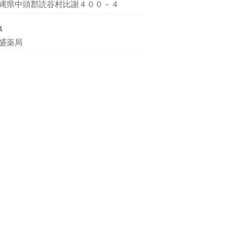
縄県中頭郡読谷村比謝４００－４
名
盛薬局