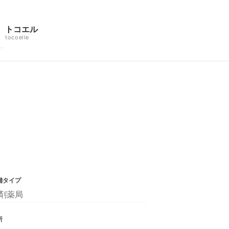
トコエル
tocoelle
舗タイプ
剤薬局
所