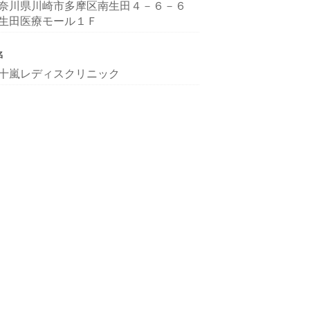
奈川県川崎市多摩区南生田４－６－６
生田医療モール１Ｆ
名
十嵐レディスクリニック