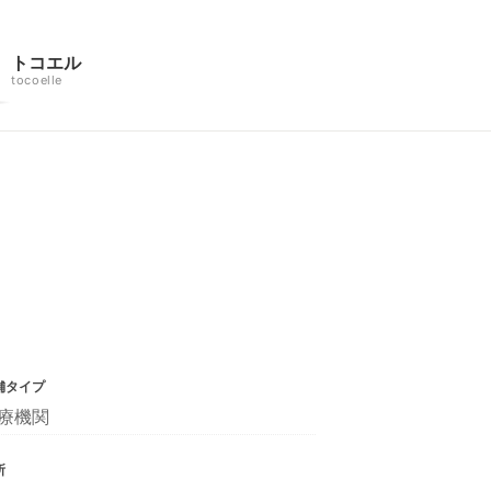
トコエル
tocoelle
舗タイプ
療機関
所