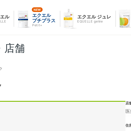
エクエル
クエル
エクエル ジュレ
プチプラス
LLE
EQUELLE gelée
Petit+
・店舗
ク
ク
店
医
住