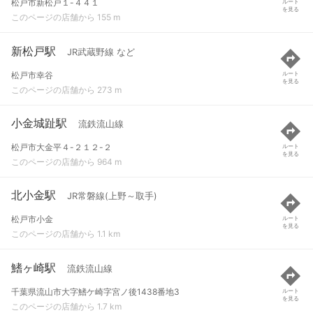
松戸市新松戸１-４４１
ルート
を見る
このページの店舗から 155 m
新松戸駅
JR武蔵野線 など
松戸市幸谷
ルート
を見る
このページの店舗から 273 m
小金城趾駅
流鉄流山線
松戸市大金平４-２１２-２
ルート
を見る
このページの店舗から 964 m
北小金駅
JR常磐線(上野～取手)
松戸市小金
ルート
を見る
このページの店舗から 1.1 km
鰭ヶ崎駅
流鉄流山線
千葉県流山市大字鰭ケ崎字宮ノ後1438番地3
ルート
を見る
このページの店舗から 1.7 km