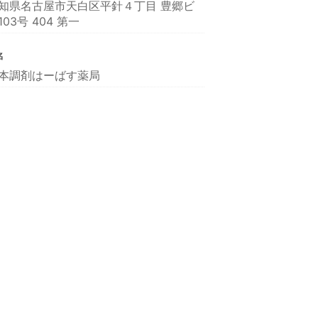
知県名古屋市天白区平針４丁目 豊郷ビ
103号 404 第一
名
本調剤はーばす薬局