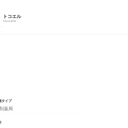
トコエル
tocoelle
舗タイプ
剤薬局
所