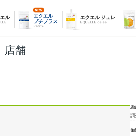
エクエル
クエル
エクエル ジュレ
プチプラス
LLE
EQUELLE gelée
Petit+
・店舗
店
調
住