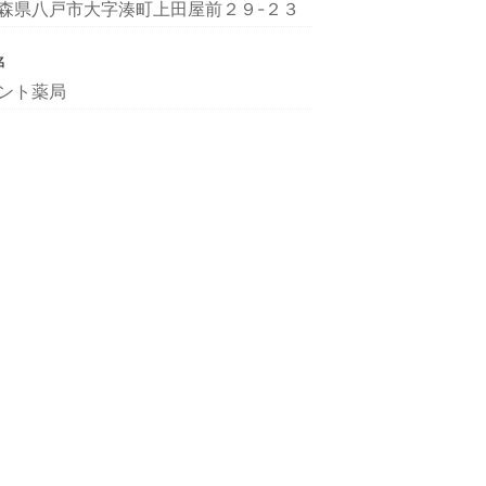
森県八戸市大字湊町上田屋前２９-２３
名
ント薬局