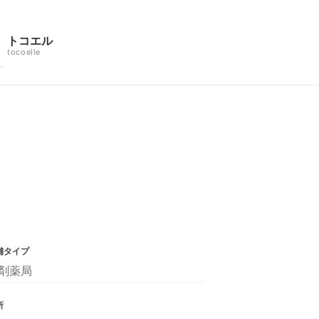
トコエル
tocoelle
舗タイプ
剤薬局
所