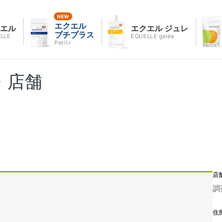
エクエル
クエル
エクエル ジュレ
プチプラス
LLE
EQUELLE gelée
Petit+
・店舗
店
調
住