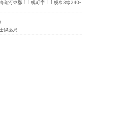
海道河東郡上士幌町字上士幌東3線240-
名
士幌薬局