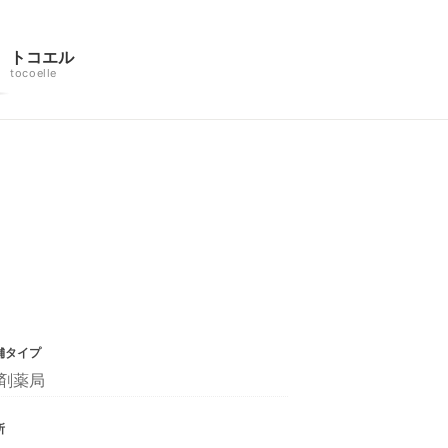
トコエル
tocoelle
舗タイプ
剤薬局
所