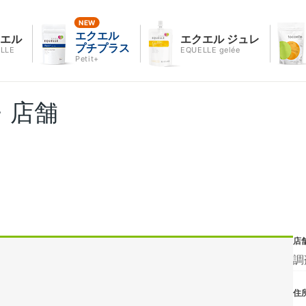
エクエル
クエル
エクエル ジュレ
プチプラス
LLE
EQUELLE gelée
Petit+
・店舗
店
調
住