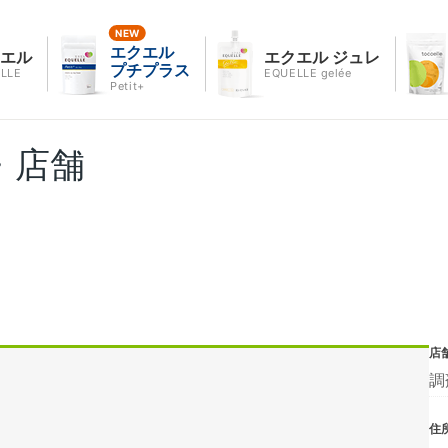
エクエル
クエル
エクエル ジュレ
プチプラス
LLE
EQUELLE gelée
Petit+
・店舗
店
調
住