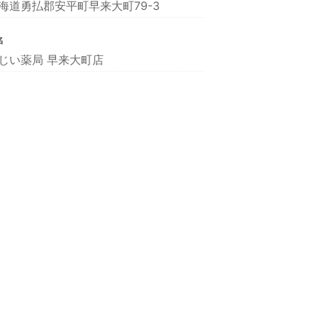
海道勇払郡安平町早来大町79-3
名
じい薬局 早来大町店