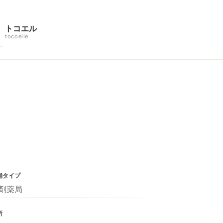
トコエル
tocoelle
舗タイプ
剤薬局
所