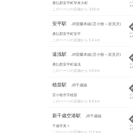
勇払郡安平町早来大町
ル
を
このページの店舗から 338 m
安平駅
JR室蘭本線(苫小牧～岩見沢)
勇払郡安平町安平
ル
を
このページの店舗から 5.4 km
遠浅駅
JR室蘭本線(苫小牧～岩見沢)
勇払郡安平町遠浅
ル
を
このページの店舗から 5.6 km
植苗駅
JR千歳線
苫小牧市字植苗
ル
を
このページの店舗から 8.9 km
新千歳空港駅
JR千歳線
千歳市美々
ル
を
このページの店舗から 11.5 km