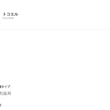
トコエル
tocoelle
舗タイプ
剤薬局
所