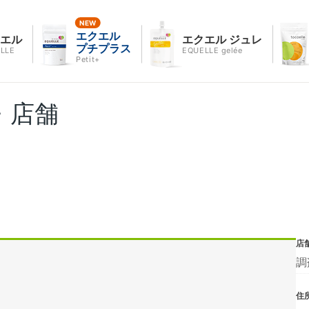
エクエル
クエル
エクエル ジュレ
プチプラス
LLE
EQUELLE gelée
Petit+
・店舗
店
調
住