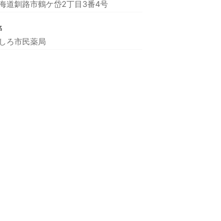
海道釧路市鶴ケ岱2丁目3番4号
名
しろ市民薬局