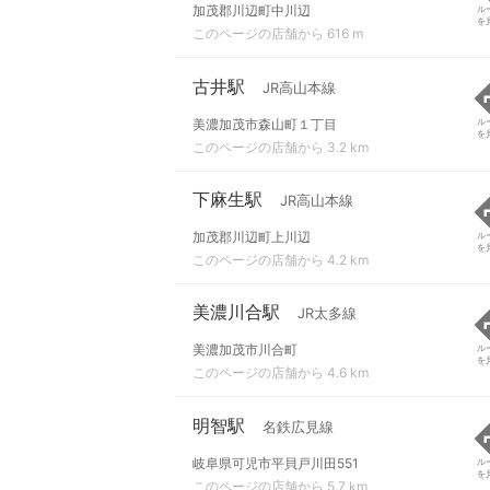
加茂郡川辺町中川辺
ル
を
このページの店舗から 616 m
古井駅
JR高山本線
美濃加茂市森山町１丁目
ル
を
このページの店舗から 3.2 km
下麻生駅
JR高山本線
加茂郡川辺町上川辺
ル
を
このページの店舗から 4.2 km
美濃川合駅
JR太多線
美濃加茂市川合町
ル
を
このページの店舗から 4.6 km
明智駅
名鉄広見線
岐阜県可児市平貝戸川田551
ル
を
このページの店舗から 5.7 km