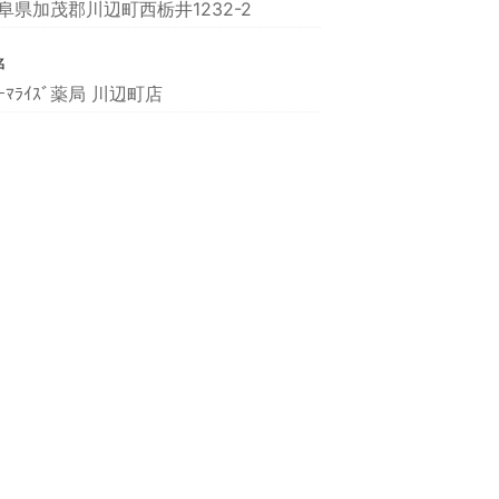
阜県加茂郡川辺町西栃井1232-2
名
ｧｰﾏﾗｲｽﾞ薬局 川辺町店