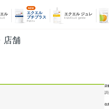
エクエル
クエル
エクエル ジュレ
プチプラス
LLE
EQUELLE gelée
Petit+
・店舗
店
調
住