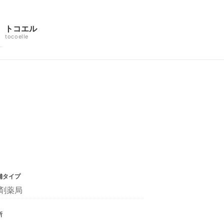
トコエル
tocoelle
舗タイプ
剤薬局
所