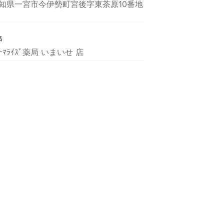
知県一宮市今伊勢町宮後字東茶原10番地
名
ｧｰﾏﾗｲｽﾞ薬局 いまいせ 店