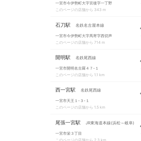
一宮市今伊勢町大字宮後字一丁野
このページの店舗から 343 m
石刀駅
名鉄名古屋本線
一宮市今伊勢町大字馬寄字西切声
このページの店舗から 714 m
開明駅
名鉄尾西線
一宮市開明名古羅４７-１
このページの店舗から 1.1 km
西一宮駅
名鉄尾西線
一宮市天王１-３-１
このページの店舗から 1.5 km
尾張一宮駅
JR東海道本線(浜松～岐阜)
一宮市栄３丁目
このページの店舗から 2.3 km