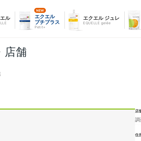
エクエル
クエル
エクエル ジュレ
プチプラス
LLE
EQUELLE gelée
Petit+
・店舗
店
店
調
住