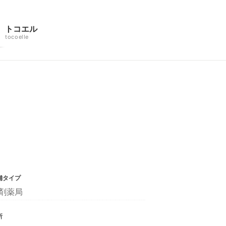
トコエル
tocoelle
舗タイプ
剤薬局
所