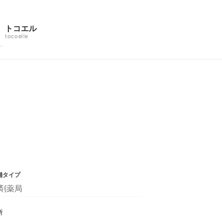
トコエル
tocoelle
舗タイプ
剤薬局
所