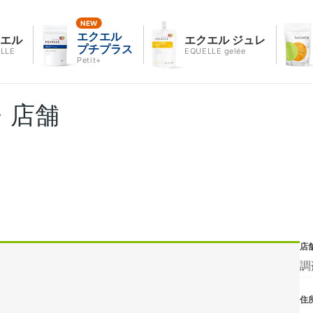
エクエル
クエル
エクエル ジュレ
プチプラス
LLE
EQUELLE gelée
Petit+
・店舗
店
調
住