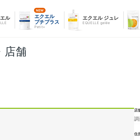
エクエル
クエル
エクエル ジュレ
プチプラス
LLE
EQUELLE gelée
Petit+
・店舗
店
調
住