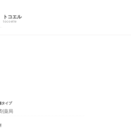
トコエル
tocoelle
舗タイプ
剤薬局
所