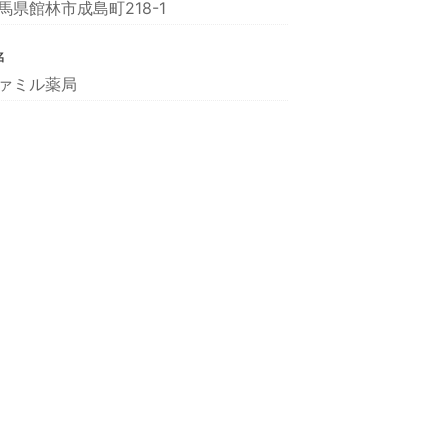
馬県館林市成島町218-1
名
ァミル薬局