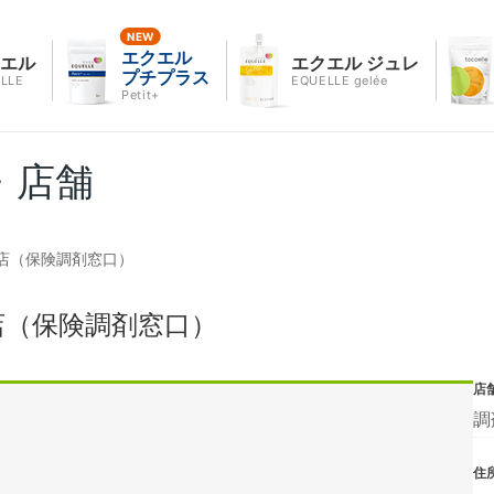
エクエル
クエル
エクエル ジュレ
プチプラス
LLE
EQUELLE gelée
Petit+
・店舗
店（保険調剤窓口）
店（保険調剤窓口）
店
調
住