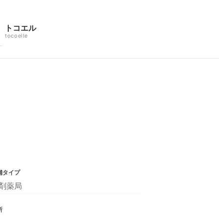
トコエル
tocoelle
舗タイプ
剤薬局
所