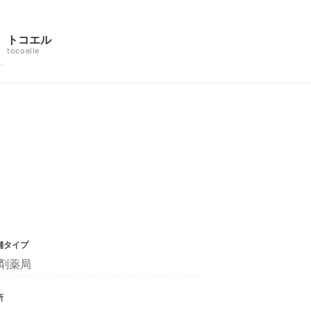
トコエル
tocoelle
舗タイプ
剤薬局
所