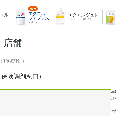
エクエル
クエル
エクエル ジュレ
プチプラス
LLE
EQUELLE gelée
Petit+
・店舗
（保険調剤窓口）
（保険調剤窓口）
店
調
住