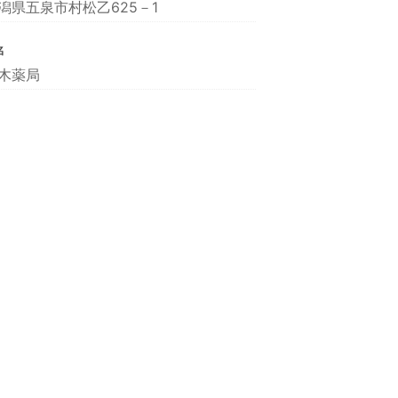
潟県五泉市村松乙625－1
名
木薬局