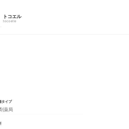
トコエル
tocoelle
舗タイプ
剤薬局
所