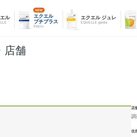
エクエル
クエル
エクエル ジュレ
プチプラス
LLE
EQUELLE gelée
Petit+
・店舗
店
調
住