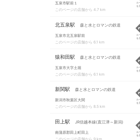
五泉市駅前１
ル
を
このページの店舗から 4.7 km
北五泉駅
森と水とロマンの鉄道
五泉市北五泉駅前
ル
を
このページの店舗から 6.1 km
猿和田駅
森と水とロマンの鉄道
五泉市大字土堀
ル
を
このページの店舗から 6.1 km
新関駅
森と水とロマンの鉄道
新潟市秋葉区大関
ル
を
このページの店舗から 8.5 km
田上駅
JR信越本線(直江津～新潟)
南蒲原郡田上町田上
ル
を
このページの店舗から 9 km