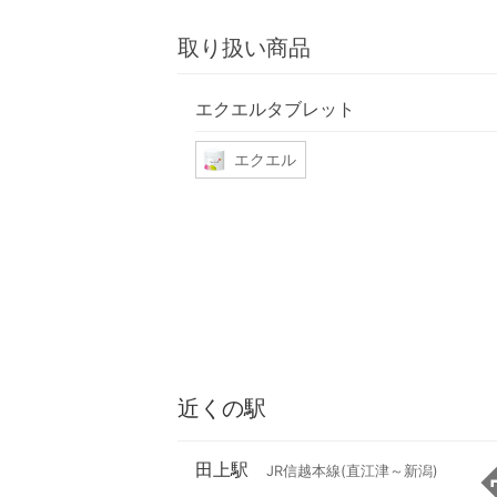
取り扱い商品
エクエルタブレット
エクエル
近くの駅
田上駅
JR信越本線(直江津～新潟)