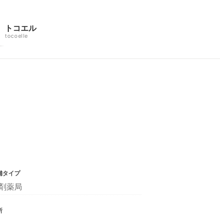
トコエル
tocoelle
舗タイプ
剤薬局
所