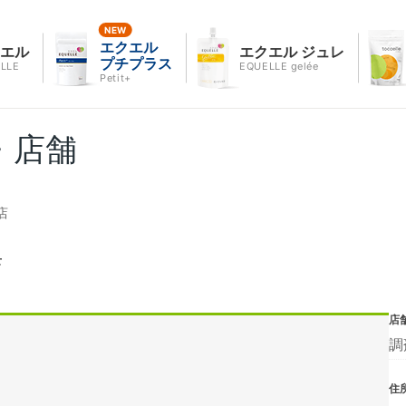
エクエル
クエル
エクエル ジュレ
プチプラス
LLE
EQUELLE gelée
Petit+
・店舗
店
店
店
調
住