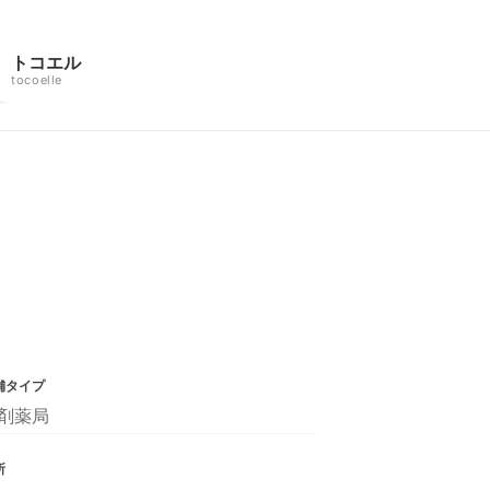
トコエル
tocoelle
舗タイプ
剤薬局
所