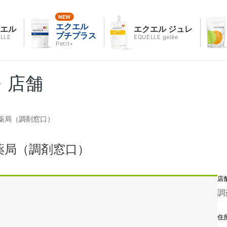
エクエル
クエル
エクエル ジュレ
プチプラス
LLE
EQUELLE gelée
Petit+
・店舗
薬局（調剤窓口）
薬局（調剤窓口）
店
調
住