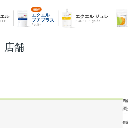
エクエル
クエル
エクエル ジュレ
プチプラス
LLE
EQUELLE gelée
Petit+
・店舗
店
調
住