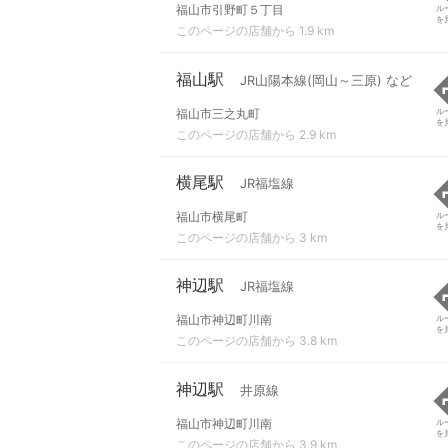
福山市引野町５丁目
ル
を
このページの店舗から 1.9 km
福山駅
JR山陽本線(岡山～三原) など
福山市三之丸町
ル
を
このページの店舗から 2.9 km
横尾駅
JR福塩線
福山市横尾町
ル
を
このページの店舗から 3 km
神辺駅
JR福塩線
福山市神辺町川南
ル
を
このページの店舗から 3.8 km
神辺駅
井原線
福山市神辺町川南
ル
を
このページの店舗から 3.9 km