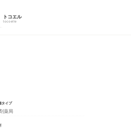
トコエル
tocoelle
舗タイプ
剤薬局
所