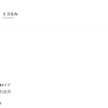
トコエル
tocoelle
舗タイプ
剤薬局
所