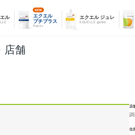
エクエル
クエル
エクエル ジュレ
プチプラス
LLE
EQUELLE gelée
Petit+
・店舗
店
調
住