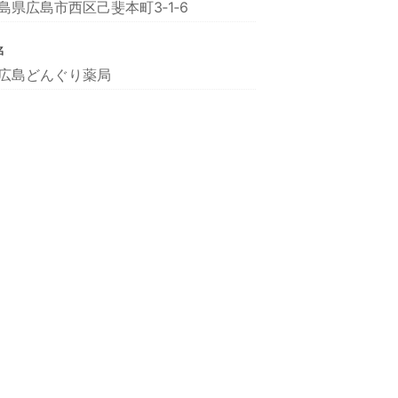
島県広島市西区己斐本町3‐1‐6
名
広島どんぐり薬局