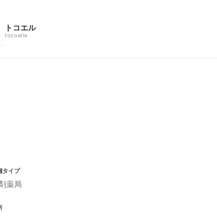
トコエル
tocoelle
舗タイプ
剤薬局
所