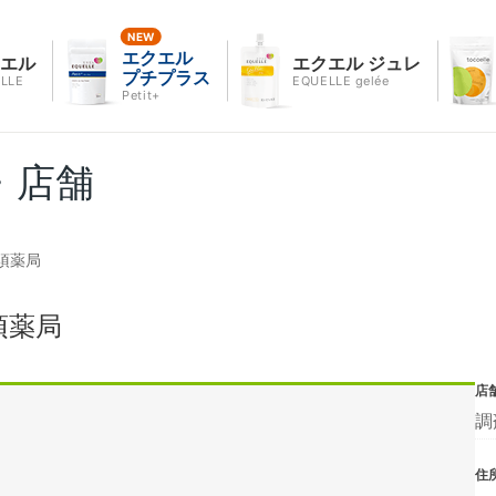
エクエル
クエル
エクエル ジュレ
プチプラス
LLE
EQUELLE gelée
Petit+
・店舗
須薬局
須薬局
店
調
住