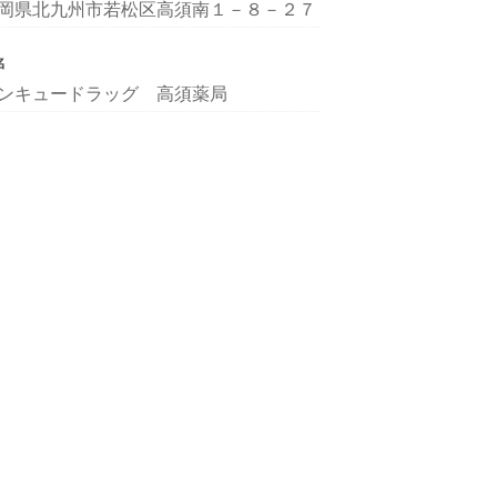
岡県北九州市若松区高須南１－８－２７
名
ンキュードラッグ 高須薬局