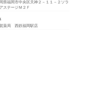
岡県福岡市中央区天神２－１１－２ソラ
アステージＭ２Ｆ
名
賀薬局 西鉄福岡駅店