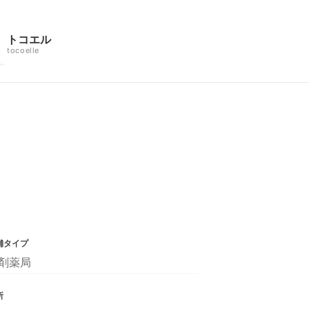
トコエル
tocoelle
舗タイプ
剤薬局
所