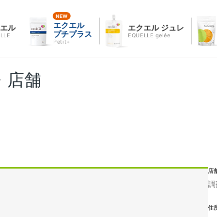
エクエル
クエル
エクエル ジュレ
プチプラス
LLE
EQUELLE gelée
Petit+
・店舗
店
調
住