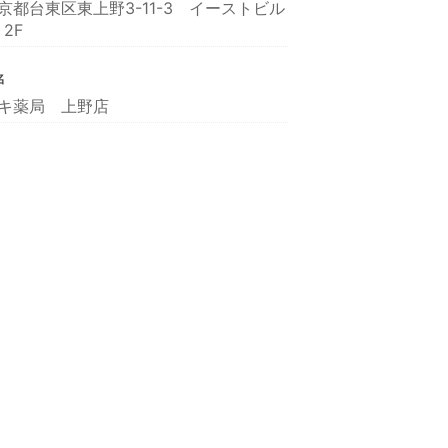
京都台東区東上野3-11-3 イーストビル
・2F
名
キ薬局 上野店