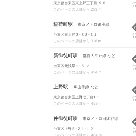
東京都台東区東上野三丁目19-6
ル
を
このページの店舗から 253 m
稲荷町駅
東京メトロ銀座線
台東区東上野３-３３-１１
ル
を
このページの店舗から 318 m
新御徒町駅
都営大江戸線 など
台東区元浅草１-５-２
ル
を
このページの店舗から 414 m
上野駅
JR山手線 など
東京都台東区上野七丁目1-1
ル
を
このページの店舗から 459 m
仲御徒町駅
東京メトロ日比谷線
台東区上野５-２４-１２
ル
を
このページの店舗から 484 m