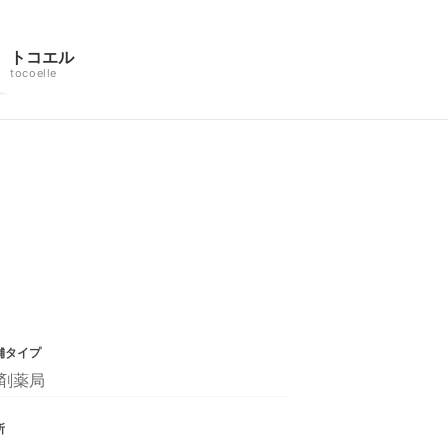
トコエル
tocoelle
舗タイプ
剤薬局
所