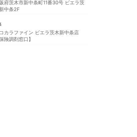
阪府茨木市新中条町11番30号 ビエラ茨
新中条2F
名
コカラファイン ビエラ茨木新中条店
保険調剤窓口】