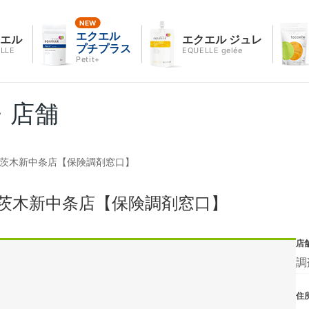
エクエル
クエル
エクエル ジュレ
プチプラス
LLE
EQUELLE gelée
Petit+
・店舗
ラ茨木新中条店【保険調剤窓口】
茨木新中条店【保険調剤窓口】
店
調
住