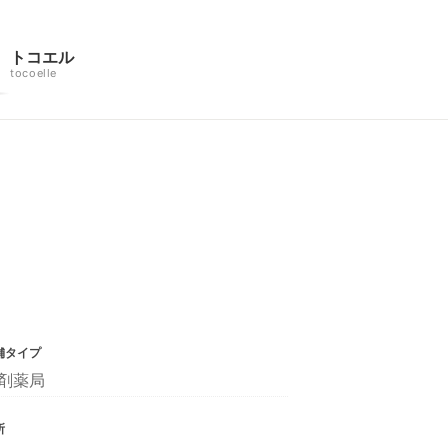
トコエル
tocoelle
舗タイプ
剤薬局
所