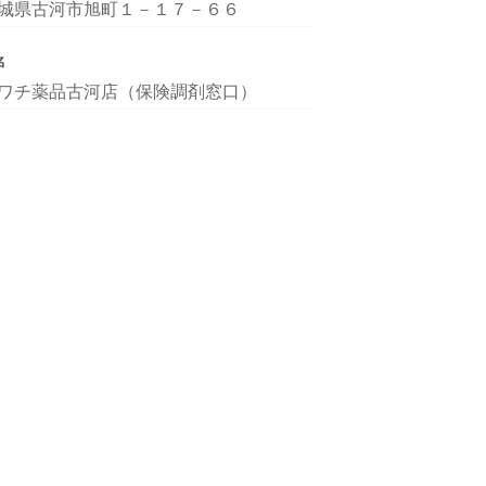
城県古河市旭町１－１７－６６
名
ワチ薬品古河店（保険調剤窓口）