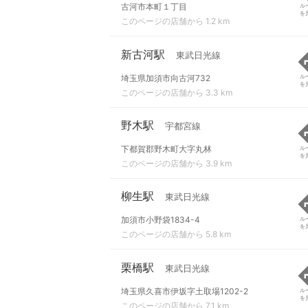
古河市本町１丁目
ル
を
このページの店舗から 1.2 km
新古河駅
東武日光線
埼玉県加須市向古河732
ル
を
このページの店舗から 3.3 km
野木駅
宇都宮線
下都賀郡野木町大字丸林
ル
を
このページの店舗から 3.9 km
柳生駅
東武日光線
加須市小野袋1834-4
ル
を
このページの店舗から 5.8 km
栗橋駅
東武日光線
埼玉県久喜市伊坂字土取場1202-2
ル
を
このページの店舗から 7.1 km