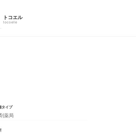
トコエル
tocoelle
舗タイプ
剤薬局
所