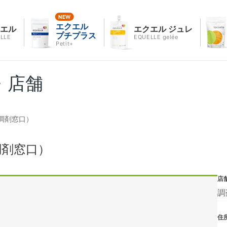
エクエル
クエル
エクエル ジュレ
プチプラス
LLE
EQUELLE gelée
Petit+
・店舗
調剤窓口）
調剤窓口）
店
調
住