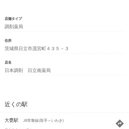
店舗タイプ
調剤薬局
住所
茨城県日立市茂宮町４３５－３
店名
日本調剤 日立南薬局
近くの駅
大甕駅
JR常磐線(取手～いわき)