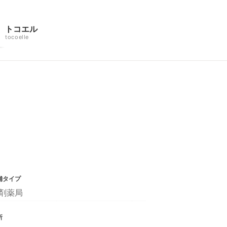
トコエル
tocoelle
舗タイプ
剤薬局
所