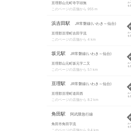
亘理郡山元町寺字頭無
ル
を
このページの店舗から 955 m
浜吉田駅
JR常磐線(いわき～仙台)
亘理郡亘理町吉田字流
ル
を
このページの店舗から 4 km
坂元駅
JR常磐線(いわき～仙台)
亘理郡山元町坂元字二又
ル
を
このページの店舗から 5.1 km
亘理駅
JR常磐線(いわき～仙台)
亘理郡亘理町道田西
ル
を
このページの店舗から 8.2 km
角田駅
阿武隈急行線
角田市角田字流
ル
を
このページの店舗から 9.4 km