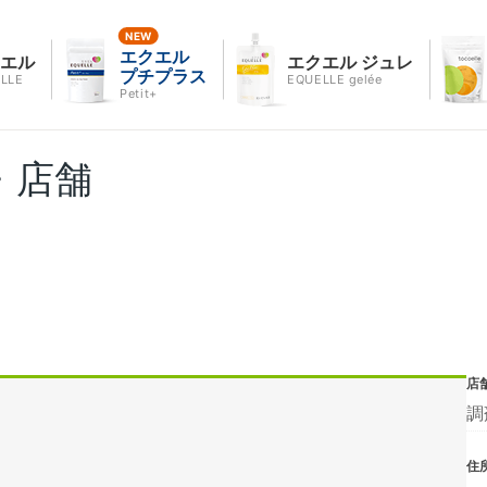
エクエル
クエル
エクエル ジュレ
プチプラス
LLE
EQUELLE gelée
Petit+
・店舗
店
調
住