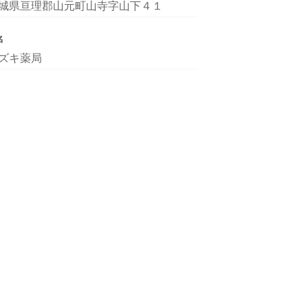
城県亘理郡山元町山寺字山下４１
名
ズキ薬局