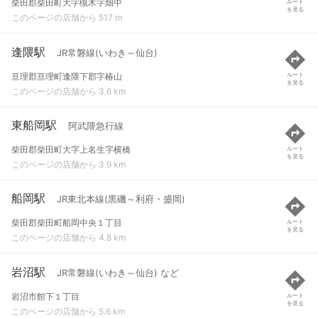
柴田郡柴田町大字槻木字畑中
ルート
を見る
このページの店舗から 517 m
逢隈駅
JR常磐線(いわき～仙台)
亘理郡亘理町逢隈下郡字椿山
ルート
を見る
このページの店舗から 3.6 km
東船岡駅
阿武隈急行線
柴田郡柴田町大字上名生字横橋
ルート
を見る
このページの店舗から 3.9 km
船岡駅
JR東北本線(黒磯～利府・盛岡)
柴田郡柴田町船岡中央１丁目
ルート
を見る
このページの店舗から 4.8 km
岩沼駅
JR常磐線(いわき～仙台) など
岩沼市館下１丁目
ルート
を見る
このページの店舗から 5.6 km