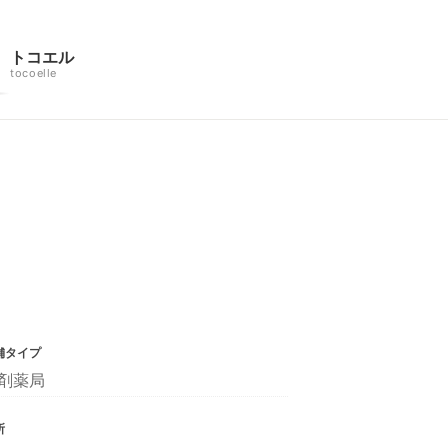
トコエル
tocoelle
舗タイプ
剤薬局
所