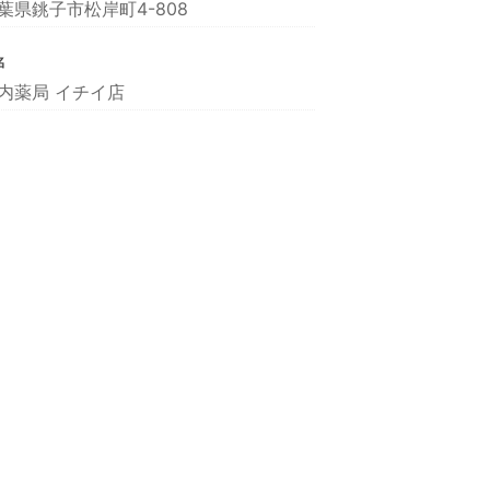
葉県銚子市松岸町4-808
名
内薬局 イチイ店