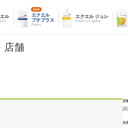
エクエル
クエル
エクエル ジュレ
プチプラス
LLE
EQUELLE gelée
Petit+
・店舗
店
調
住