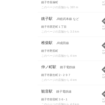
銚子市長塚町
ル
を
このページの店舗から 361 m
銚子駅
JR総武本線 など
銚子市西芝町１丁目
ル
を
このページの店舗から 3.5 km
椎柴駅
JR成田線
銚子市野尻町
ル
を
このページの店舗から 4 km
仲ノ町駅
銚子電鉄線
銚子市新生町２-２９７
ル
を
このページの店舗から 4 km
観音駅
銚子電鉄線
銚子市前宿町３６-１
ル
を
このページの店舗から 4.6 km