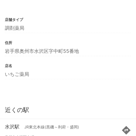
店舗タイプ
調剤薬局
住所
岩手県奥州市水沢区字中町55番地
店名
いちご薬局
近くの駅
水沢駅
JR東北本線(黒磯～利府・盛岡)