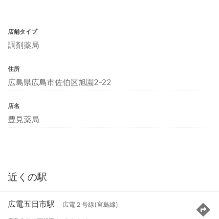
店舗タイプ
調剤薬局
住所
広島県広島市佐伯区旭園2-22
店名
豊見薬局
近くの駅
広電五日市駅
広電２号線(宮島線)