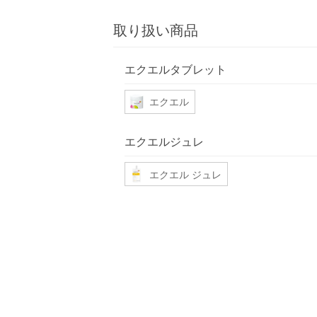
取り扱い商品
エクエルタブレット
エクエル
エクエルジュレ
エクエル ジュレ