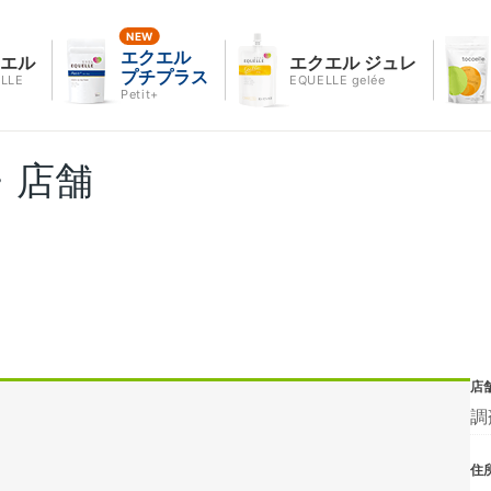
エクエル
クエル
エクエル ジュレ
プチプラス
LLE
EQUELLE gelée
Petit+
・店舗
店
調
住