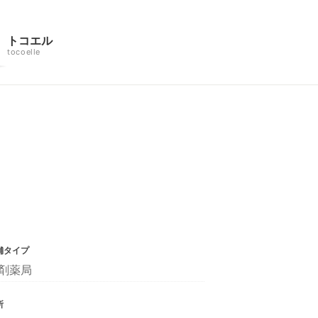
トコエル
tocoelle
舗タイプ
剤薬局
所