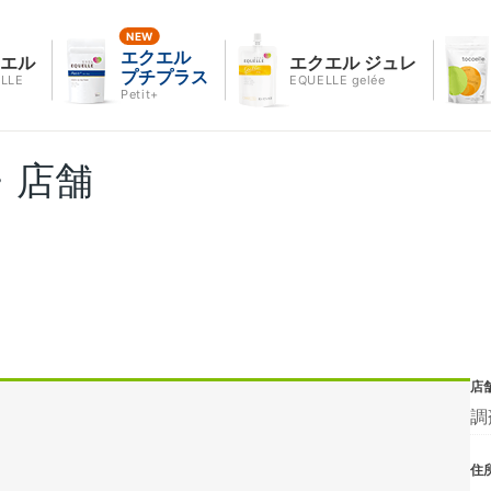
エクエル
クエル
エクエル ジュレ
プチプラス
LLE
EQUELLE gelée
Petit+
・店舗
店
調
住