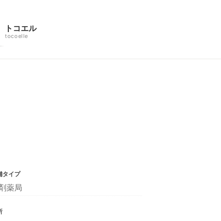
トコエル
tocoelle
舗タイプ
剤薬局
所