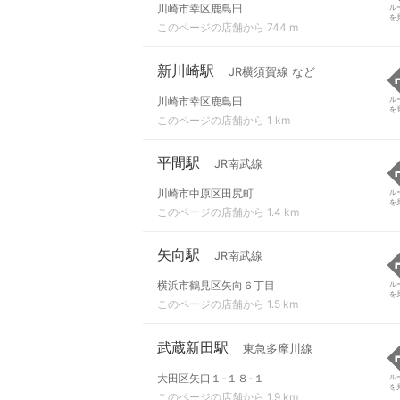
川崎市幸区鹿島田
ル
を
このページの店舗から 744 m
新川崎駅
JR横須賀線 など
川崎市幸区鹿島田
ル
を
このページの店舗から 1 km
平間駅
JR南武線
川崎市中原区田尻町
ル
を
このページの店舗から 1.4 km
矢向駅
JR南武線
横浜市鶴見区矢向６丁目
ル
を
このページの店舗から 1.5 km
武蔵新田駅
東急多摩川線
大田区矢口１-１８-１
ル
を
このページの店舗から 1.9 km