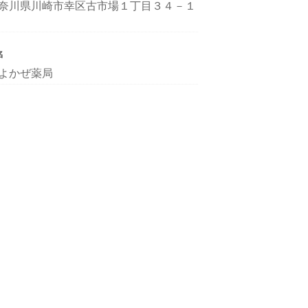
奈川県川崎市幸区古市場１丁目３４－１
名
よかぜ薬局