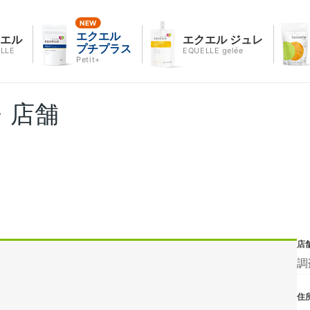
エクエル
クエル
エクエル ジュレ
プチプラス
LLE
EQUELLE gelée
Petit+
・店舗
店
調
住