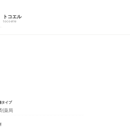
トコエル
tocoelle
舗タイプ
剤薬局
所