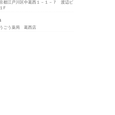
京都江戸川区中葛西１－１－７ 渡辺ビ
１F
名
うごう薬局 葛西店