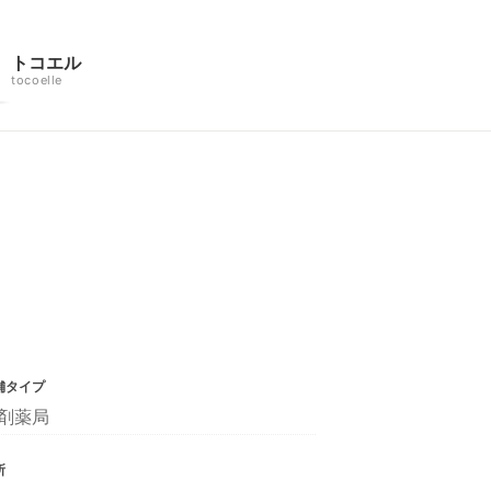
トコエル
tocoelle
舗タイプ
剤薬局
所