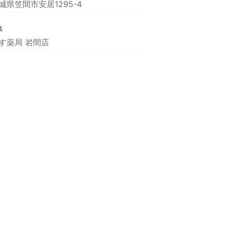
城県笠間市安居1295-4
名
す薬局 岩間店