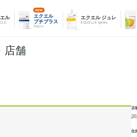
エクエル
クエル
エクエル ジュレ
プチプラス
LLE
EQUELLE gelée
Petit+
・店舗
店
調
住