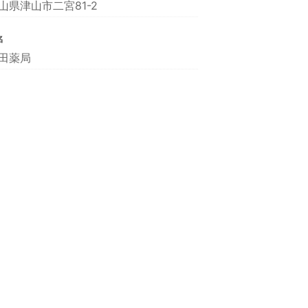
山県津山市二宮81-2
名
田薬局