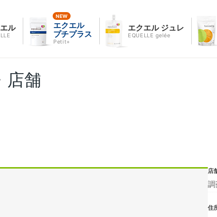
エクエル
クエル
エクエル ジュレ
プチプラス
LLE
EQUELLE gelée
Petit+
・店舗
店
調
住