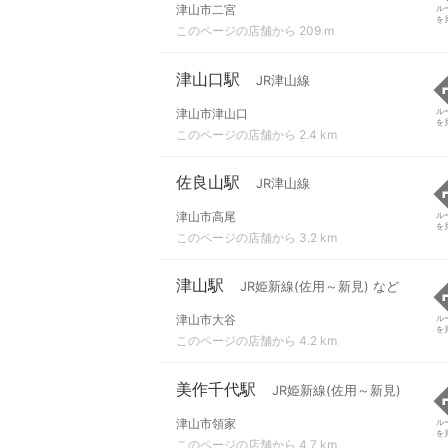
津山市二宮
ル
を
このページの店舗から 209 m
津山口駅
JR津山線
津山市津山口
ル
を
このページの店舗から 2.4 km
佐良山駅
JR津山線
津山市高尾
ル
を
このページの店舗から 3.2 km
津山駅
JR姫新線(佐用～新見) など
津山市大谷
ル
を
このページの店舗から 4.2 km
美作千代駅
JR姫新線(佐用～新見)
津山市領家
ル
を
このページの店舗から 4.7 km