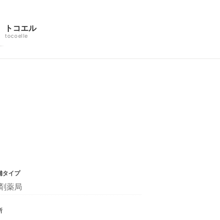
トコエル
tocoelle
舗タイプ
剤薬局
所