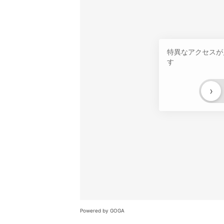
特異なアクセスが
す
›
Powered by GOGA