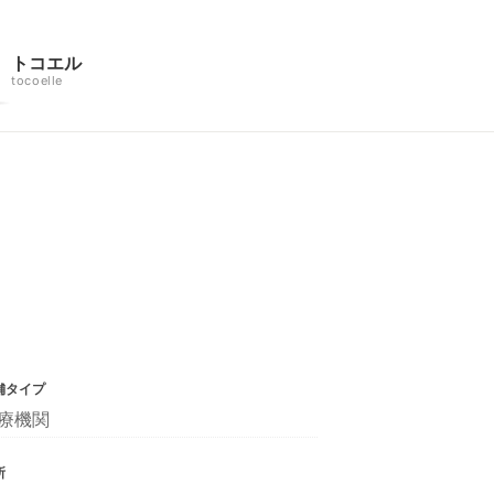
トコエル
tocoelle
舗タイプ
療機関
所