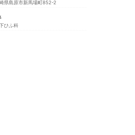
崎県島原市新馬場町852-2
名
下ひふ科