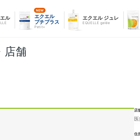
エクエル
クエル
エクエル ジュレ
プチプラス
LLE
EQUELLE gelée
Petit+
・店舗
店
医
住