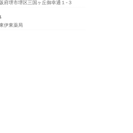
阪府堺市堺区三国ヶ丘御幸通１-３
名
東伊東薬局