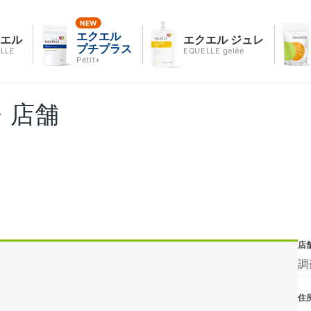
エクエル
クエル
エクエル ジュレ
プチプラス
LLE
EQUELLE gelée
Petit+
・店舗
店
調
住