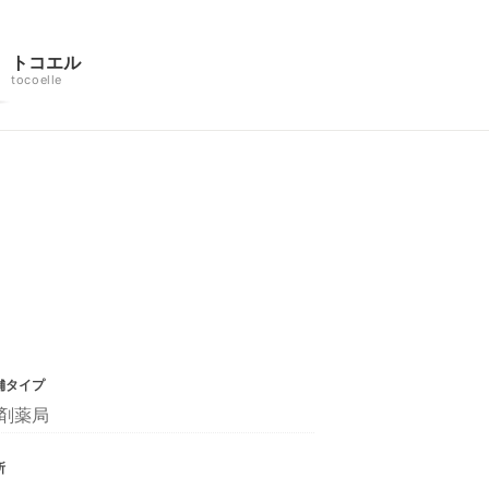
トコエル
tocoelle
舗タイプ
剤薬局
所