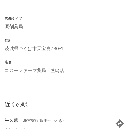
店舗タイプ
調剤薬局
住所
茨城県つくば市天宝喜730-1
店名
コスモファーマ薬局 茎崎店
近くの駅
牛久駅
JR常磐線(取手～いわき)