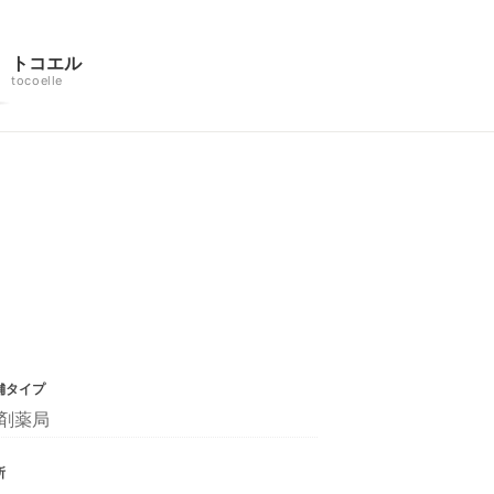
トコエル
tocoelle
舗タイプ
剤薬局
所