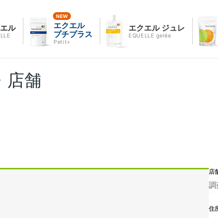
エクエル
クエル
エクエル ジュレ
プチプラス
LLE
EQUELLE gelée
Petit+
・店舗
店
調
住