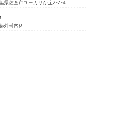
葉県佐倉市ユーカリが丘2-2-4
名
藤外科内科