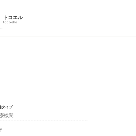
トコエル
tocoelle
舗タイプ
療機関
所