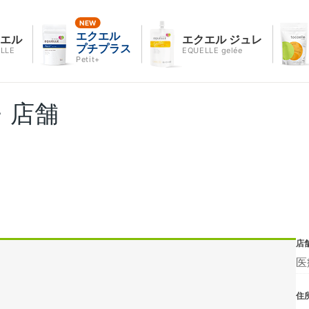
エクエル
クエル
エクエル ジュレ
プチプラス
LLE
EQUELLE gelée
Petit+
・店舗
店
医
住