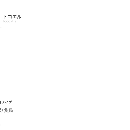
トコエル
tocoelle
舗タイプ
剤薬局
所