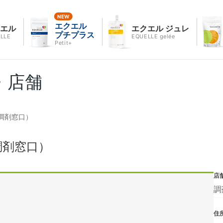
エクエル
クエル
エクエル ジュレ
プチプラス
LLE
EQUELLE gelée
Petit+
・店舗
調剤窓口）
調剤窓口）
店
調
住