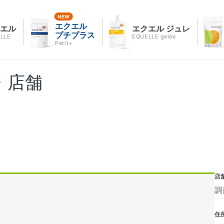
エクエル
クエル
エクエル ジュレ
プチプラス
LLE
EQUELLE gelée
Petit+
・店舗
店
調
住