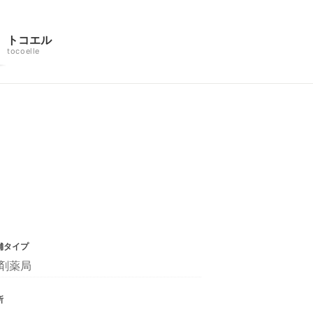
トコエル
tocoelle
舗タイプ
剤薬局
所