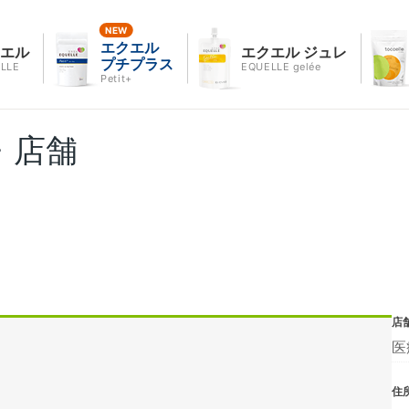
エクエル
クエル
エクエル ジュレ
プチプラス
LLE
EQUELLE gelée
Petit+
・店舗
店
医
住