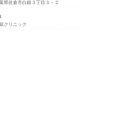
葉県佐倉市白銀３丁目３－２
名
銀クリニック