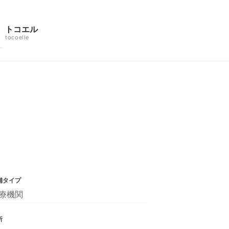
トコエル
tocoelle
舗タイプ
療機関
所