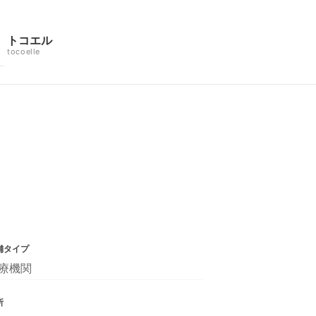
トコエル
tocoelle
舗タイプ
療機関
所