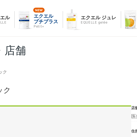
エクエル
クエル
エクエル ジュレ
プチプラス
LLE
EQUELLE gelée
Petit+
・店舗
ック
ック
店
医
住