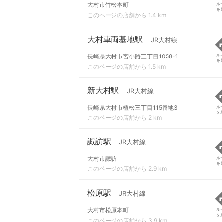
大村市竹松本町
ル
を
このページの店舗から 1.4 km
大村車両基地駅
JR大村線
長崎県大村市宮小路三丁目1058-1
ル
を
このページの店舗から 1.5 km
新大村駅
JR大村線
長崎県大村市植松三丁目115番地3
ル
を
このページの店舗から 2 km
諏訪駅
JR大村線
大村市諏訪
ル
を
このページの店舗から 2.9 km
松原駅
JR大村線
大村市松原本町
ル
を
このページの店舗から 3.9 km